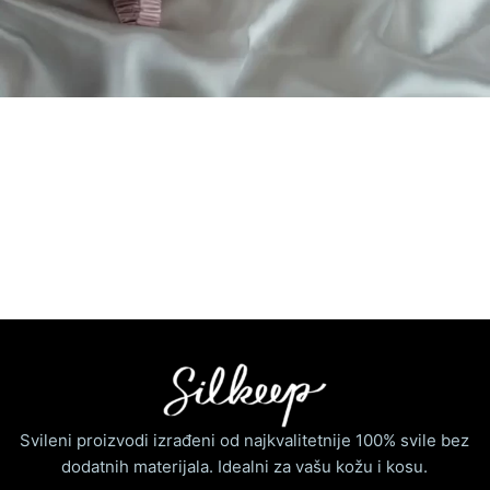
Svileni proizvodi izrađeni od najkvalitetnije 100% svile bez
dodatnih materijala. Idealni za vašu kožu i kosu.