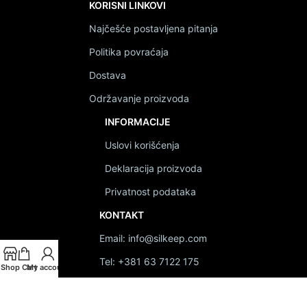
KORISNI LINKOVI
Najčešće postavljena pitanja
Politika povraćaja
Dostava
Održavanje proizvoda
INFORMACIJE
Uslovi korišćenja
Deklaracija proizvoda
Privatnost podataka
KONTAKT
Email: info@silkeep.com
Tel: +381 63 7122 175
Shop
Cart
My account