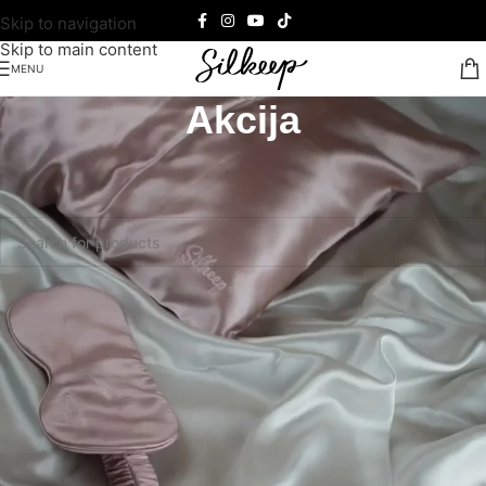
Skip to navigation
Skip to main content
MENU
Akcija
Почетна
/
Akcija
Ниједан производ не одговара изабраним критеријумима.