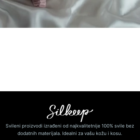
Svileni proizvodi izrađeni od najkvalitetnije 100% svile bez
dodatnih materijala. Idealni za vašu kožu i kosu.