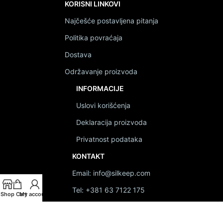
KORISNI LINKOVI
Najčešće postavljena pitanja
Politika povraćaja
Dostava
Održavanje proizvoda
INFORMACIJE
Uslovi korišćenja
Deklaracija proizvoda
Privatnost podataka
KONTAKT
Email: info@silkeep.com
Tel: +381 63 7122 175
Shop
Cart
My account