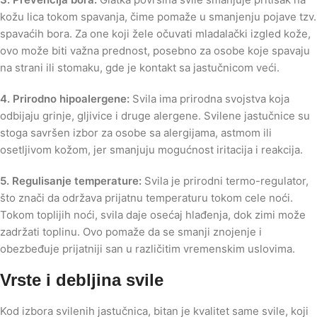
kožu lica tokom spavanja, čime pomaže u smanjenju pojave tzv.
spavaćih bora. Za one koji žele očuvati mladalački izgled kože,
ovo može biti važna prednost, posebno za osobe koje spavaju
na strani ili stomaku, gde je kontakt sa jastučnicom veći.
4. Prirodno hipoalergene:
Svila ima prirodna svojstva koja
odbijaju grinje, gljivice i druge alergene. Svilene jastučnice su
stoga savršen izbor za osobe sa alergijama, astmom ili
osetljivom kožom, jer smanjuju mogućnost iritacija i reakcija.
5. Regulisanje temperature:
Svila je prirodni termo-regulator,
što znači da održava prijatnu temperaturu tokom cele noći.
Tokom toplijih noći, svila daje osećaj hlađenja, dok zimi može
zadržati toplinu. Ovo pomaže da se smanji znojenje i
obezbeđuje prijatniji san u različitim vremenskim uslovima.
Vrste i debljina svile
Kod izbora svilenih jastučnica, bitan je kvalitet same svile, koji