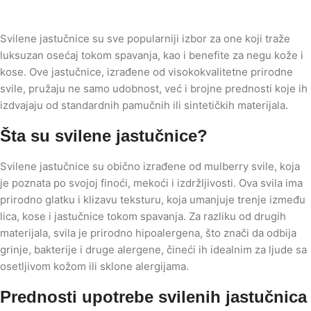
Svilene jastučnice su sve popularniji izbor za one koji traže
luksuzan osećaj tokom spavanja, kao i benefite za negu kože i
kose. Ove jastučnice, izrađene od visokokvalitetne prirodne
svile, pružaju ne samo udobnost, već i brojne prednosti koje ih
izdvajaju od standardnih pamučnih ili sintetičkih materijala.
Šta su svilene jastučnice?
Svilene jastučnice su obično izrađene od mulberry svile, koja
je poznata po svojoj finoći, mekoći i izdržljivosti. Ova svila ima
prirodno glatku i klizavu teksturu, koja umanjuje trenje između
lica, kose i jastučnice tokom spavanja. Za razliku od drugih
materijala, svila je prirodno hipoalergena, što znači da odbija
grinje, bakterije i druge alergene, čineći ih idealnim za ljude sa
osetljivom kožom ili sklone alergijama.
Prednosti upotrebe svilenih jastučnica