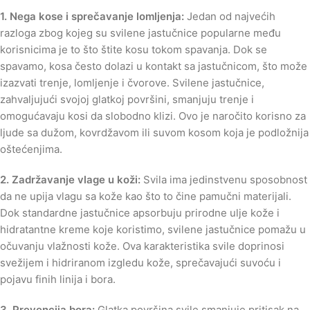
1. Nega kose i sprečavanje lomljenja:
Jedan od najvećih
razloga zbog kojeg su svilene jastučnice popularne među
korisnicima je to što štite kosu tokom spavanja. Dok se
spavamo, kosa često dolazi u kontakt sa jastučnicom, što može
izazvati trenje, lomljenje i čvorove. Svilene jastučnice,
zahvaljujući svojoj glatkoj površini, smanjuju trenje i
omogućavaju kosi da slobodno klizi. Ovo je naročito korisno za
ljude sa dužom, kovrdžavom ili suvom kosom koja je podložnija
oštećenjima.
2. Zadržavanje vlage u koži:
Svila ima jedinstvenu sposobnost
da ne upija vlagu sa kože kao što to čine pamučni materijali.
Dok standardne jastučnice apsorbuju prirodne ulje kože i
hidratantne kreme koje koristimo, svilene jastučnice pomažu u
očuvanju vlažnosti kože. Ova karakteristika svile doprinosi
svežijem i hidriranom izgledu kože, sprečavajući suvoću i
pojavu finih linija i bora.
3. Prevencija bora:
Glatka površina svile smanjuje pritisak na