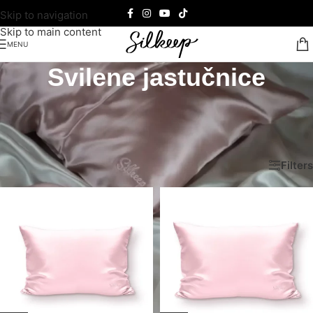
Skip to navigation
Skip to main content
MENU
Svilene jastučnice
Svilene jastučnice pružaju luksuzan osećaj i štite kožu i kosu
tokom sna. Smanjujući trenje, svilene jastučnice sprečavaju
lomljenje kose i pojavu bora.
Почетна
/
100% Mulberry svila
/
Svilene jastučnice
Filters