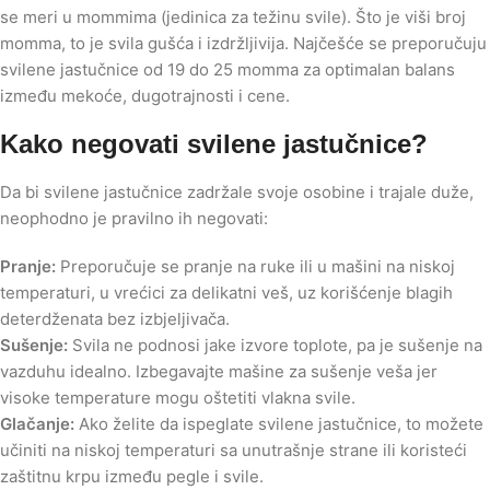
se meri u mommima (jedinica za težinu svile). Što je viši broj
momma, to je svila gušća i izdržljivija. Najčešće se preporučuju
svilene jastučnice od 19 do 25 momma za optimalan balans
između mekoće, dugotrajnosti i cene.
Kako negovati svilene jastučnice?
Da bi svilene jastučnice zadržale svoje osobine i trajale duže,
neophodno je pravilno ih negovati:
Pranje:
Preporučuje se pranje na ruke ili u mašini na niskoj
temperaturi, u vrećici za delikatni veš, uz korišćenje blagih
deterdženata bez izbjeljivača.
Sušenje:
Svila ne podnosi jake izvore toplote, pa je sušenje na
vazduhu idealno. Izbegavajte mašine za sušenje veša jer
visoke temperature mogu oštetiti vlakna svile.
Glačanje:
Ako želite da ispeglate svilene jastučnice, to možete
učiniti na niskoj temperaturi sa unutrašnje strane ili koristeći
zaštitnu krpu između pegle i svile.