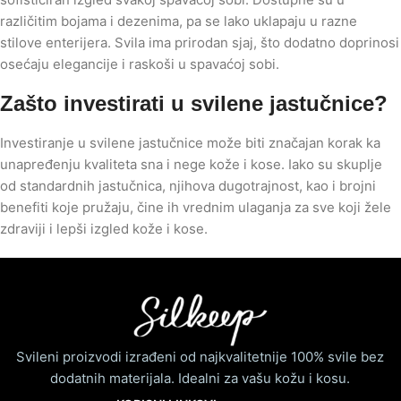
različitim bojama i dezenima, pa se lako uklapaju u razne
stilove enterijera. Svila ima prirodan sjaj, što dodatno doprinosi
osećaju elegancije i raskoši u spavaćoj sobi.
Zašto investirati u svilene jastučnice?
Investiranje u svilene jastučnice može biti značajan korak ka
unapređenju kvaliteta sna i nege kože i kose. Iako su skuplje
od standardnih jastučnica, njihova dugotrajnost, kao i brojni
benefiti koje pružaju, čine ih vrednim ulaganja za sve koji žele
zdraviji i lepši izgled kože i kose.
Svileni proizvodi izrađeni od najkvalitetnije 100% svile bez
dodatnih materijala. Idealni za vašu kožu i kosu.