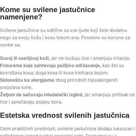
Kome su svilene jastučnice
namenjene?
Svilene jastučnice su odlične za sve ljude koji žele dodatnu
negu za svoju kožu i kosu tokom sna. Posebno su korisne za
osobe sa:
Suvoj ili osetljivoj koži,
jer ne isušuju lice i smanjuju iritacije.
Frizurama koje zahtevaju pažljivo održavanje,
kao što su
kovrdžava kosa, duga kosa ili kosa tretirana bojom.
Sklonošću ka alergijama
zbog prirodnih hipoalergenih
svojstava svile.
Željom da sačuvaju mladalački izgled,
jer smanjuju pritisak na
lice i sprečavaju pojavu bora.
Estetska vrednost svilenih jastučnica
Osim praktičnih prednosti, svilene jastučnice dodaju luksuzan i
sofisticiran izgled svakoj spavaćoj sobi. Dostupne su u