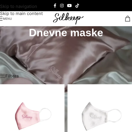
Skip to navigation
Skip to main content
MENU
Dnevne maske
Zaštitite kožu uz svilene dnevne maske za lice. Lagane,
hipoalergene i nežne prema koži, dnevne maske pružaju
udobnost i eleganciju svaki dan.
Почетна
/
100% Mulberry svila
/
Svilene maske
/
Dnevne maske
Filters