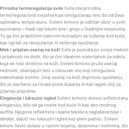
Prirodna termoregulacija svile
Svila ima prirodna
termoregulaciona svojstva koja omogućavaju telu da održava
optimalnu temperaturu. Svileni kimono je odličan izbor u svim
sezonama – hladi vas tokom leta i greje u hladnijim mesecima.
To ga čini praktičnim odevnim komadom za nošenje kod kuće,
kao ogrtač za ranojutarnje ili večernje opuštanje.
Mek i prijatan osećaj na koži
Svila je poznata po svojoj mekoći
i prijatnosti na dodir, što je čini idealnim materijalom za odeću
koja se nosi direktno na koži. Svileni kimono pruža osećaj
nežnosti, obavijajući telo u luksuzan sloj koji omogućava
maksimalan komfor. Ovaj osećaj na koži doprinosi opuštanju,
što je savršeno za rituale posle kupanja ili kao lagani sloj za
jutarnje pripreme.
Elegancija i luksuzni izgled
Svileni kimono donosi sofisticiranu
eleganciju, bilo da ga nosite kod kuće ili kao deo modnog
autfita. Njegova reflektivna i sjajna tekstura naglašava boje i
detalje, dajući mu luksuzni izgled koji pleni pažnju. Svileni
kimoni često dolaze u raznim bojama, dezenima i motivima, što