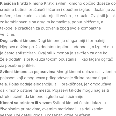
Klasičan kratki kimono
Kratki svileni kimono obično doseže do
sredine butina, pružajući ležeran i opušten izgled. Idealan je za
nošenje kod kuće i za jutarnje ili večernje rituale. Ovaj stil je lak
za kombinovanje sa drugim komadima, poput pidžame, a
takođe je praktičan za putovanja zbog svoje kompaktne
veličine.
Dugi svileni kimono
Dugi kimono je elegantniji i formalniji.
Njegova dužina pruža dodatnu toplinu i udobnost, a izgled mu
je često sofisticiran. Ovaj stil kimonoa je savršen za one koji
žele dodatni sloj luksuza tokom opuštanja ili kao lagani ogrtač
za posebne prilike.
Svileni kimono sa pojasevima
Mnogi kimoni dolaze sa svilenim
pojasom koji omogućava prilagođavanje širine prema figuri
tela. Pojas dodaje eleganciju, ali i praktičnost, jer omogućava
da kimono ostane na mestu. Pojasevi takođe mogu naglasiti
struk i učiniti da kimono izgleda sofisticiranije.
Kimoni sa printom ili vezom
Svileni kimoni često dolaze u
živopisnim printovima, cvetnim motivima ili sa delikatnim
vezom. Ovi detalji dodaju poseban vizuelni efekat i