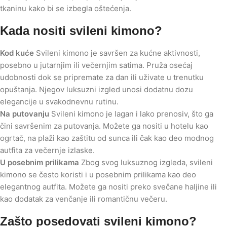
tkaninu kako bi se izbegla oštećenja.
Kada nositi svileni kimono?
Kod kuće
Svileni kimono je savršen za kućne aktivnosti,
posebno u jutarnjim ili večernjim satima. Pruža osećaj
udobnosti dok se pripremate za dan ili uživate u trenutku
opuštanja. Njegov luksuzni izgled unosi dodatnu dozu
elegancije u svakodnevnu rutinu.
Na putovanju
Svileni kimono je lagan i lako prenosiv, što ga
čini savršenim za putovanja. Možete ga nositi u hotelu kao
ogrtač, na plaži kao zaštitu od sunca ili čak kao deo modnog
autfita za večernje izlaske.
U posebnim prilikama
Zbog svog luksuznog izgleda, svileni
kimono se često koristi i u posebnim prilikama kao deo
elegantnog autfita. Možete ga nositi preko svečane haljine ili
kao dodatak za venčanje ili romantičnu večeru.
Zašto posedovati svileni kimono?