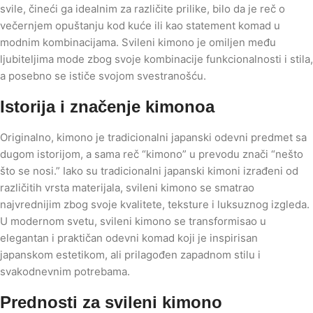
svile, čineći ga idealnim za različite prilike, bilo da je reč o
večernjem opuštanju kod kuće ili kao statement komad u
modnim kombinacijama. Svileni kimono je omiljen među
ljubiteljima mode zbog svoje kombinacije funkcionalnosti i stila,
a posebno se ističe svojom svestranošću.
Istorija i značenje kimonoa
Originalno, kimono je tradicionalni japanski odevni predmet sa
dugom istorijom, a sama reč “kimono” u prevodu znači “nešto
što se nosi.” Iako su tradicionalni japanski kimoni izrađeni od
različitih vrsta materijala, svileni kimono se smatrao
najvrednijim zbog svoje kvalitete, teksture i luksuznog izgleda.
U modernom svetu, svileni kimono se transformisao u
elegantan i praktičan odevni komad koji je inspirisan
japanskom estetikom, ali prilagođen zapadnom stilu i
svakodnevnim potrebama.
Prednosti za svileni kimono