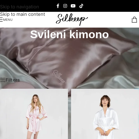
Skip to navigation
Skip to main content
MENU
Svileni kimono
Svileni kimono pruža eleganciju i luksuz u svakom trenutku.
Naš svileni kimono donosi osećaj udobnosti i sofisticiranosti
za opuštanje i posebne prilike.
Почетна
/
100% Mulberry svila
/
Sleepwear
/
Svileni kimono
Filters