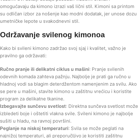
omogućavaju da kimono izrazi vaš lični stil. Kimoni sa printom
su odličan izbor za nošenje kao modni dodatak, jer unose dozu
umetničke lepote u svakodnevni stil.
Održavanje svilenog kimonoa
Kako bi svileni kimono zadržao svoj sjaj i kvalitet, važno je
pravilno ga održavati:
Ručno pranje ili delikatni ciklus u mašini
: Pranje svilenih
odevnih komada zahteva pažnju. Najbolje je prati ga ručno u
hladnoj vodi sa blagim deterdžentom namenjenim za svilu. Ako
se pere u mašini, stavite kimono u zaštitnu vrećicu i koristite
program za delikatne tkanine.
Izbegavajte sunčevu svetlost
: Direktna sunčeva svetlost može
izbledeti boje i oštetiti vlakna svile. Svileni kimono je najbolje
sušiti u hladu, na ravnoj površini.
Peglanje na niskoj temperaturi
: Svila se može peglati na
najnižoj temperaturi, ali preporučljivo je koristiti zaštitnu