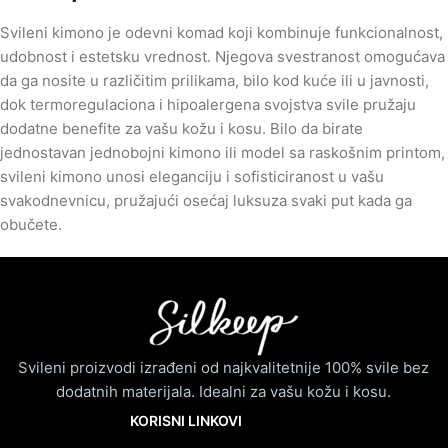
Svileni kimono je odevni komad koji kombinuje funkcionalnost,
udobnost i estetsku vrednost. Njegova svestranost omogućava
da ga nosite u različitim prilikama, bilo kod kuće ili u javnosti,
dok termoregulaciona i hipoalergena svojstva svile pružaju
dodatne benefite za vašu kožu i kosu. Bilo da birate
jednostavan jednobojni kimono ili model sa raskošnim printom,
svileni kimono unosi eleganciju i sofisticiranost u vašu
svakodnevnicu, pružajući osećaj luksuza svaki put kada ga
obučete.
Svileni proizvodi izrađeni od najkvalitetnije 100% svile bez
dodatnih materijala. Idealni za vašu kožu i kosu.
KORISNI LINKOVI