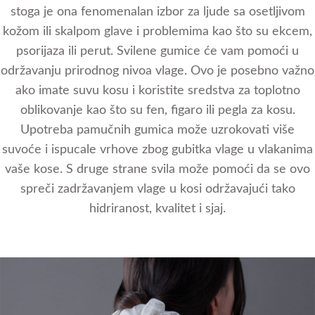
stoga je ona fenomenalan izbor za ljude sa osetljivom
kožom ili skalpom glave i problemima kao što su ekcem,
psorijaza ili perut. Svilene gumice će vam pomoći u
održavanju prirodnog nivoa vlage. Ovo je posebno važno
ako imate suvu kosu i koristite sredstva za toplotno
oblikovanje kao što su fen, figaro ili pegla za kosu.
Upotreba pamučnih gumica može uzrokovati više
suvoće i ispucale vrhove zbog gubitka vlage u vlakanima
vaše kose. S druge strane svila može pomoći da se ovo
spreči zadržavanjem vlage u kosi održavajući tako
hidriranost, kvalitet i sjaj.