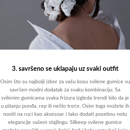
3. savršeno se uklapaju uz svaki outfit
Osim što su najbolji izbor za vašu kosu svilene gumice su
savršen modni dodatak za svaku kombinaciju. Sa
svilenim gumicama svaka frizura izgleda trendi bilo da je
u pitanju punđa, rep ili nešto treće. Osim toga možete ih
nositi na ruci kao aksesoar i tako dodati posebnu notu
elegancije vašem stajlingu. Silkeep svilene gumice