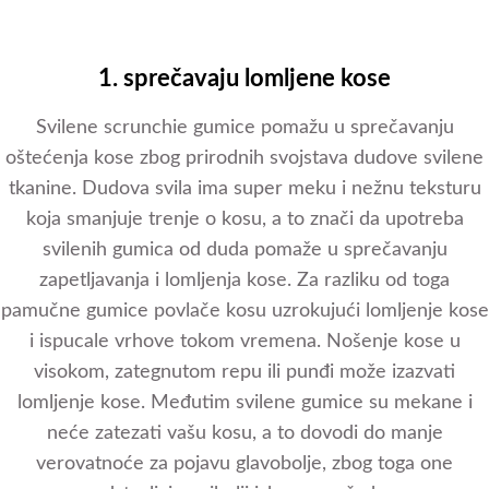
1. sprečavaju lomljene kose
Svilene scrunchie gumice pomažu u sprečavanju
oštećenja kose zbog prirodnih svojstava dudove svilene
tkanine. Dudova svila ima super meku i nežnu teksturu
koja smanjuje trenje o kosu, a to znači da upotreba
svilenih gumica od duda pomaže u sprečavanju
zapetljavanja i lomljenja kose. Za razliku od toga
pamučne gumice povlače kosu uzrokujući lomljenje kose
i ispucale vrhove tokom vremena. Nošenje kose u
visokom, zategnutom repu ili punđi može izazvati
lomljenje kose. Međutim svilene gumice su mekane i
neće zatezati vašu kosu, a to dovodi do manje
verovatnoće za pojavu glavobolje, zbog toga one