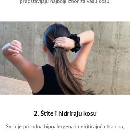
predstavljaju najbolji izbor za vašu kosu.
2. Štite i hidriraju kosu
Svila je prirodna hipoalergena i neiritirajuća tkanina,