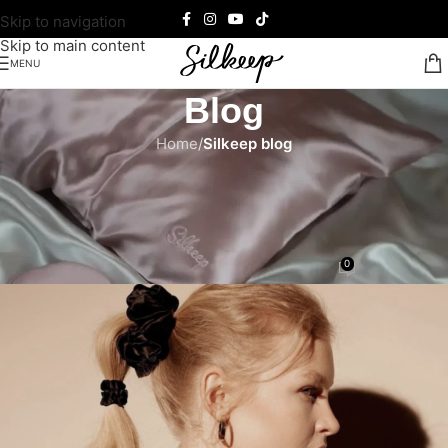
Skip to navigation
Skip to main content
MENU
Blog
Home
/
Silkeep blog
SILKEEP BLOG
,
SILKEEP PROIZVODI
5 razloga zašto su svilene gumice
najbolji izbor za vašu kosu
0
Teodora Ćalasan
On 22/08/2022