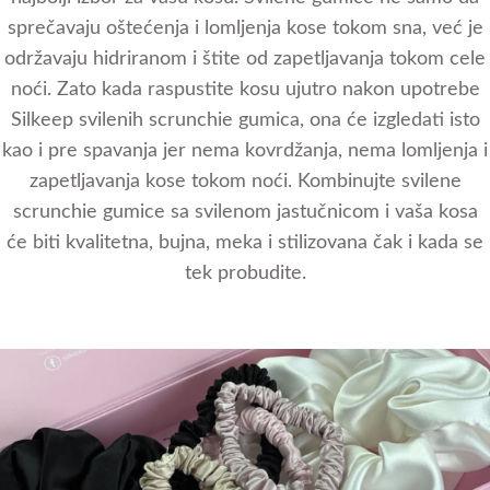
sprečavaju oštećenja i lomljenja kose tokom sna, već je
održavaju hidriranom i štite od zapetljavanja tokom cele
noći. Zato kada raspustite kosu ujutro nakon upotrebe
Silkeep svilenih scrunchie gumica, ona će izgledati isto
kao i pre spavanja jer nema kovrdžanja, nema lomljenja i
zapetljavanja kose tokom noći. Kombinujte svilene
scrunchie gumice sa svilenom jastučnicom i vaša kosa
će biti kvalitetna, bujna, meka i stilizovana čak i kada se
tek probudite.