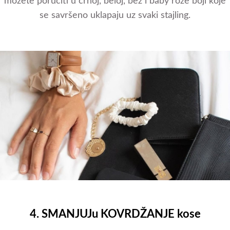
možete poručiti u crnoj, beloj, bež i baby roze boji koje
se savršeno uklapaju uz svaki stajling.
4. SMANJUJu KOVRDŽANJE kose