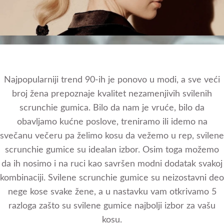
Najpopularniji trend 90-ih je ponovo u modi, a sve veći
broj žena prepoznaje kvalitet nezamenjivih svilenih
scrunchie gumica. Bilo da nam je vruće, bilo da
obavljamo kućne poslove, treniramo ili idemo na
svečanu večeru pa želimo kosu da vežemo u rep, svilene
scrunchie gumice su idealan izbor. Osim toga možemo
da ih nosimo i na ruci kao savršen modni dodatak svakoj
kombinaciji. Svilene scrunchie gumice su neizostavni deo
nege kose svake žene, a u nastavku vam otkrivamo 5
razloga zašto su svilene gumice najbolji izbor za vašu
kosu.