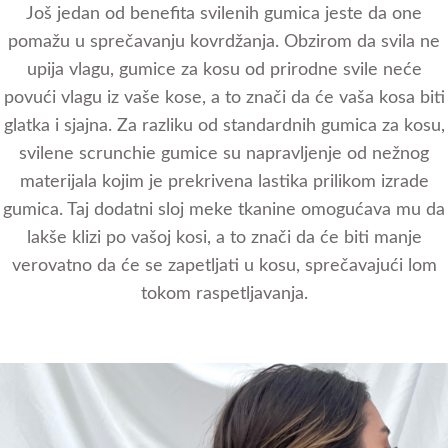
Još jedan od benefita svilenih gumica jeste da one
pomažu u sprečavanju kovrdžanja. Obzirom da svila ne
upija vlagu, gumice za kosu od prirodne svile neće
povući vlagu iz vaše kose, a to znači da će vaša kosa biti
glatka i sjajna. Za razliku od standardnih gumica za kosu,
svilene scrunchie gumice su napravljenje od nežnog
materijala kojim je prekrivena lastika prilikom izrade
gumica. Taj dodatni sloj meke tkanine omogućava mu da
lakše klizi po vašoj kosi, a to znači da će biti manje
verovatno da će se zapetljati u kosu, sprečavajući lom
tokom raspetljavanja.