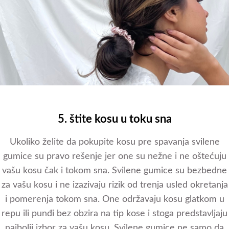
5. štite kosu u toku sna
Ukoliko želite da pokupite kosu pre spavanja svilene
gumice su pravo rešenje jer one su nežne i ne oštećuju
vašu kosu čak i tokom sna. Svilene gumice su bezbedne
za vašu kosu i ne izazivaju rizik od trenja usled okretanja
i pomerenja tokom sna. One održavaju kosu glatkom u
repu ili punđi bez obzira na tip kose i stoga predstavljaju
najbolji izbor za vašu kosu. Svilene gumice ne samo da