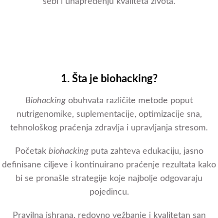
sebi i unapređenju kvaliteta života.
1. Šta je biohacking?
Biohacking
obuhvata različite metode poput
nutrigenomike, suplementacije, optimizacije sna,
tehnološkog praćenja zdravlja i upravljanja stresom.
Početak
biohacking
puta zahteva edukaciju, jasno
definisane ciljeve i kontinuirano praćenje rezultata kako
bi se pronašle strategije koje najbolje odgovaraju
pojedincu.
Pravilna ishrana, redovno vežbanje i kvalitetan san