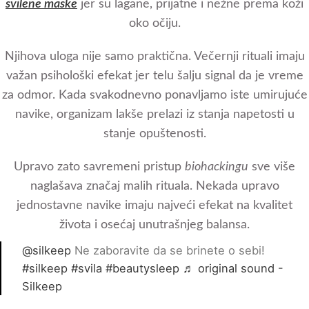
svilene maske
jer su lagane, prijatne i nežne prema koži
oko očiju.
Njihova uloga nije samo praktična. Večernji rituali imaju
važan psihološki efekat jer telu šalju signal da je vreme
za odmor. Kada svakodnevno ponavljamo iste umirujuće
navike, organizam lakše prelazi iz stanja napetosti u
stanje opuštenosti.
Upravo zato savremeni pristup
biohackingu
sve više
naglašava značaj malih rituala. Nekada upravo
jednostavne navike imaju najveći efekat na kvalitet
života i osećaj unutrašnjeg balansa.
@silkeep
Ne zaboravite da se brinete o sebi!
#silkeep
#svila
#beautysleep
♬ original sound -
Silkeep