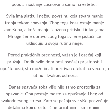
popularnost nije zasnovana samo na estetici.
Svila ima glatku i nežnu površinu koja stvara manje
trenja tokom spavanja. Zbog toga kosa ostaje manje
zamršena, a koža manje izložena pritisku i iritacijama.
Mnoge žene upravo zbog toga svilene jastučnice
uključuju u svoju rutinu nege.
Pored praktičnih prednosti, važan je i osećaj koji
pružaju. Dodir svile doprinosi osećaju prijatnosti i
opuštenosti, što može imati pozitivan efekat na večernju
rutinu i kvalitet odmora.
Danas spavaća soba više nije samo prostorija za
spavanje. Ona postaje mesto za opuštanje i beg od
svakodnevnog stresa. Zato se pažnja sve više posvećuje
detaljima koji prostor čine prijatnijim i smirenijim.