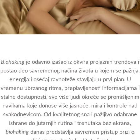
Biohaking
je odavno izašao iz okvira prolaznih trendova i
postao deo savremenog načina života u kojem se pažnja,
energija i osećaj ravnoteže stavljaju u prvi plan. U
vremenu ubrzanog ritma, preplavljenosti informacijama i
stalne dostupnosti, sve više ljudi okreće se promišljenim
navikama koje donose više jasnoće, mira i kontrole nad
svakodnevicom. Od kvalitetnog sna i pažljivo odabrane
ishrane do jutarnjih rutina i trenutaka bez ekrana,
biohaking
danas predstavlja savremen pristup brizi o