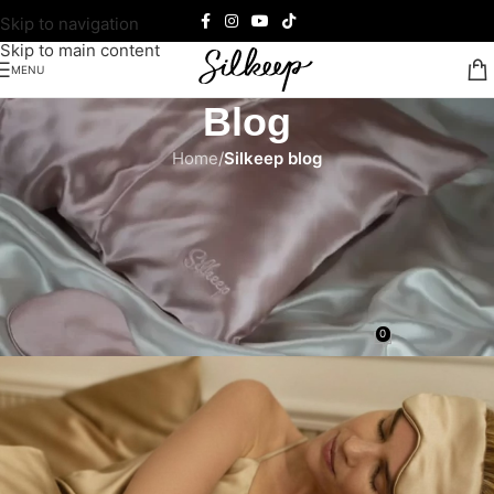
Skip to navigation
Skip to main content
MENU
Blog
Home
/
Silkeep blog
SILKEEP BLOG
Biohacking kao moćan način da
resetuješ telo, um i svakodnevni
stres
0
Teodora Ćalasan
On 27/05/2026