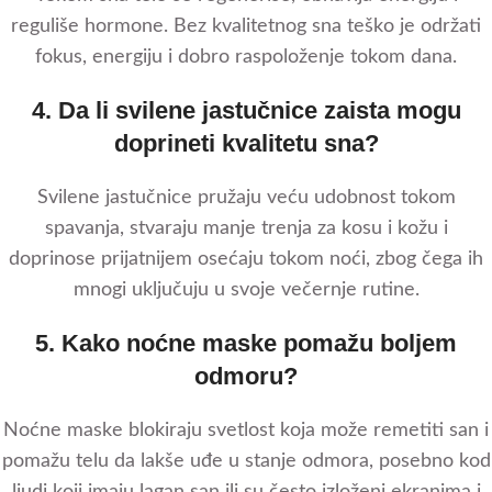
reguliše hormone. Bez kvalitetnog sna teško je održati
fokus, energiju i dobro raspoloženje tokom dana.
4. Da li svilene jastučnice zaista mogu
doprineti kvalitetu sna?
Svilene jastučnice pružaju veću udobnost tokom
spavanja, stvaraju manje trenja za kosu i kožu i
doprinose prijatnijem osećaju tokom noći, zbog čega ih
mnogi uključuju u svoje večernje rutine.
5. Kako noćne maske pomažu boljem
odmoru?
Noćne maske blokiraju svetlost koja može remetiti san i
pomažu telu da lakše uđe u stanje odmora, posebno kod
ljudi koji imaju lagan san ili su često izloženi ekranima i