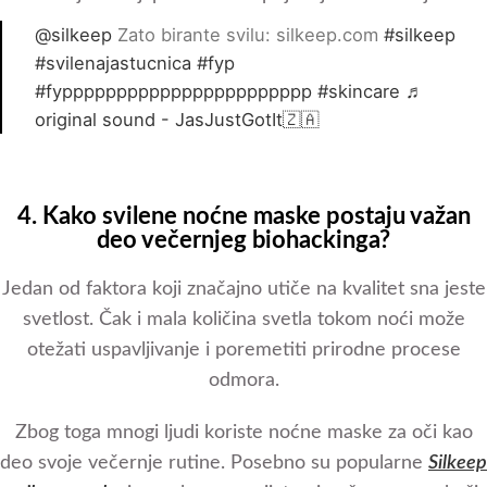
@silkeep
Zato birante svilu: silkeep.com
#silkeep
#svilenajastucnica
#fyp
#fyppppppppppppppppppppppp
#skincare
♬
original sound - JasJustGotIt🇿🇦
4. Kako svilene noćne maske postaju važan
deo večernjeg biohackinga?
Jedan od faktora koji značajno utiče na kvalitet sna jeste
svetlost. Čak i mala količina svetla tokom noći može
otežati uspavljivanje i poremetiti prirodne procese
odmora.
Zbog toga mnogi ljudi koriste noćne maske za oči kao
deo svoje večernje rutine. Posebno su popularne
Silkeep