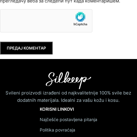
прегледачу веба за следећи пут када коментаришем.
Svileni proizvodi izrađeni od najkvalitetnije 100% svile bez
dodatnih materijala. Idealni za vašu kožu i kosu.
KORISNI LINKOVI
Najčešće postavljena pitanja
Politika povraćaja