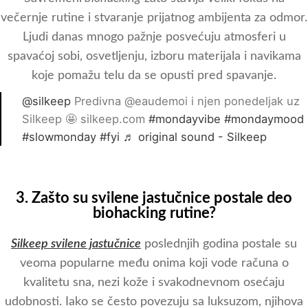
večernje rutine i stvaranje prijatnog ambijenta za odmor.
Ljudi danas mnogo pažnje posvećuju atmosferi u
spavaćoj sobi, osvetljenju, izboru materijala i navikama
koje pomažu telu da se opusti pred spavanje.
@silkeep
Predivna @eaudemoi i njen ponedeljak uz
Silkeep 🤩 silkeep.com
#mondayvibe
#mondaymood
#slowmonday
#fyi
♬ original sound - Silkeep
3. Zašto su svilene jastučnice postale deo
biohacking rutine?
Silkeep svilene jastučnice
poslednjih godina postale su
veoma popularne među onima koji vode računa o
kvalitetu sna, nezi kože i svakodnevnom osećaju
udobnosti. Iako se često povezuju sa luksuzom, njihova