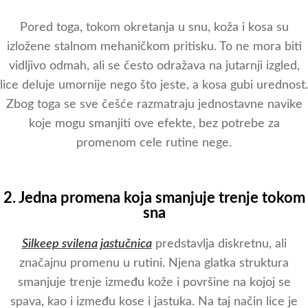
Pored toga, tokom okretanja u snu, koža i kosa su
izložene stalnom mehaničkom pritisku. To ne mora biti
vidljivo odmah, ali se često odražava na jutarnji izgled,
lice deluje umornije nego što jeste, a kosa gubi urednost.
Zbog toga se sve češće razmatraju jednostavne navike
koje mogu smanjiti ove efekte, bez potrebe za
promenom cele rutine nege.
2. Jedna promena koja smanjuje trenje tokom
sna
Silkeep svilena jastučnica
predstavlja diskretnu, ali
značajnu promenu u rutini. Njena glatka struktura
smanjuje trenje između kože i površine na kojoj se
spava, kao i između kose i jastuka. Na taj način lice je