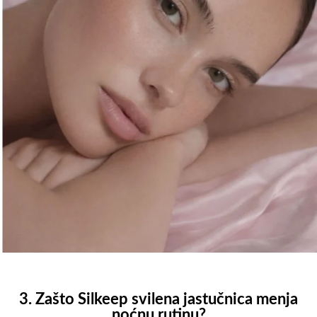
3. Zašto Silkeep svilena jastučnica menja
noćnu rutinu?