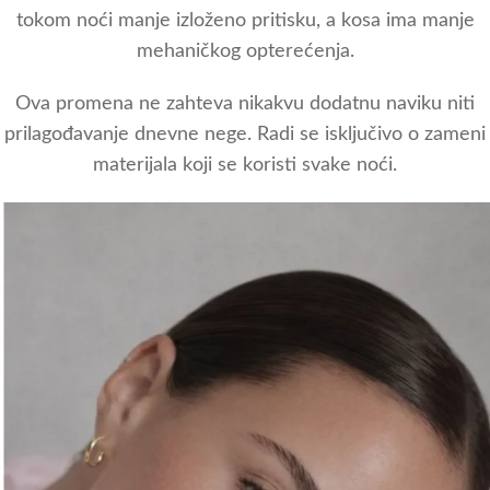
tokom noći manje izloženo pritisku, a kosa ima manje
mehaničkog opterećenja.
Ova promena ne zahteva nikakvu dodatnu naviku niti
prilagođavanje dnevne nege. Radi se isključivo o zameni
materijala koji se koristi svake noći.