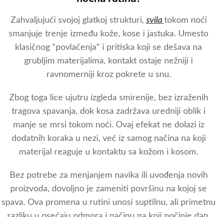
Zahvaljujući svojoj glatkoj strukturi,
svila
tokom noći
smanjuje trenje između kože, kose i jastuka. Umesto
klasičnog “povlačenja” i pritiska koji se dešava na
grubljim materijalima, kontakt ostaje nežniji i
ravnomerniji kroz pokrete u snu.
Zbog toga lice ujutru izgleda smirenije, bez izraženih
tragova spavanja, dok kosa zadržava uredniji oblik i
manje se mrsi tokom noći. Ovaj efekat ne dolazi iz
dodatnih koraka u nezi, već iz samog načina na koji
materijal reaguje u kontaktu sa kožom i kosom.
Bez potrebe za menjanjem navika ili uvođenja novih
proizvoda, dovoljno je zameniti površinu na kojoj se
spava. Ova promena u rutini unosi suptilnu, ali primetnu
razliku u osećaju odmora i načinu na koji počinje dan.