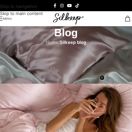
Skip to navigation
Skip to main content
MENU
Blog
Home
/
Silkeep blog
SILKEEP BLOG
Kako da izgledaš manje umorno uz
jednu promenu u rutini?
0
Teodora Ćalasan
On 15/05/2026