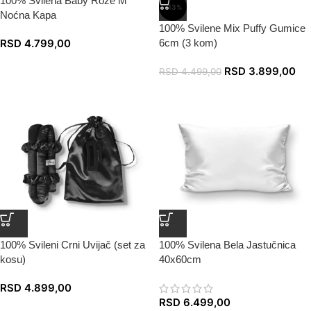
100% Svilena Baby Roze M
-13%
Noćna Kapa
100% Svilene Mix Puffy Gumice
RSD
4.799,00
6cm (3 kom)
RSD
3.899,00
RSD
4.499,00
100% Svileni Crni Uvijač (set za
100% Svilena Bela Jastučnica
kosu)
40x60cm
RSD
4.899,00
RSD
6.499,00