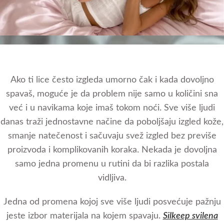
Ako ti lice često izgleda umorno čak i kada dovoljno
spavaš, moguće je da problem nije samo u količini sna
već i u navikama koje imaš tokom noći. Sve više ljudi
danas traži jednostavne načine da poboljšaju izgled kože,
smanje natečenost i sačuvaju svež izgled bez previše
proizvoda i komplikovanih koraka. Nekada je dovoljna
samo jedna promenu u rutini da bi razlika postala
vidljiva.
Jedna od promena kojoj sve više ljudi posvećuje pažnju
jeste izbor materijala na kojem spavaju.
Silkeep svilena