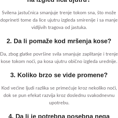
Svilena jastučnica smanjuje trenje tokom sna, što može
doprineti tome da lice ujutru izgleda smirenije i sa manje
vidljivih tragova od jastuka.
2. Da li pomaže kod mršenja kose?
Da, zbog glatke površine svila smanjuje zaplitanje i trenje
kose tokom noći, pa kosa ujutru obično izgleda urednije.
3. Koliko brzo se vide promene?
Kod većine ljudi razlika se primećuje kroz nekoliko noći,
dok se pun efekat razvija kroz doslednu svakodnevnu
upotrebu.
4. Da li je potrebna posebna nega