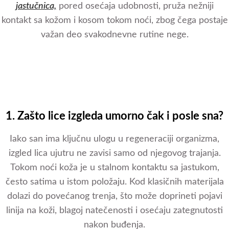
jastučnica,
pored osećaja udobnosti, pruža nežniji
kontakt sa kožom i kosom tokom noći, zbog čega postaje
važan deo svakodnevne rutine nege.
1. Zašto lice izgleda umorno čak i posle sna?
Iako san ima ključnu ulogu u regeneraciji organizma,
izgled lica ujutru ne zavisi samo od njegovog trajanja.
Tokom noći koža je u stalnom kontaktu sa jastukom,
često satima u istom položaju. Kod klasičnih materijala
dolazi do povećanog trenja, što može doprineti pojavi
linija na koži, blagoj natečenosti i osećaju zategnutosti
nakon buđenja.