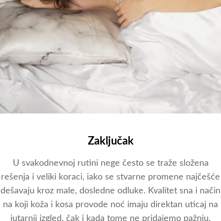
Zaključak
U svakodnevnoj rutini nege često se traže složena
rešenja i veliki koraci, iako se stvarne promene najčešće
dešavaju kroz male, dosledne odluke. Kvalitet sna i način
na koji koža i kosa provode noć imaju direktan uticaj na
jutarnji izgled, čak i kada tome ne pridajemo pažnju.