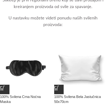
Silkeep je prvi regionalni brend koji se bavi prodajom i
kreiranjem proizvoda od svile za spavanje.
U nastavku možete videti ponudu naših svilenih
proizvoda:
100% Svilena Crna Noćna
100% Svilena Bela Jastučnica
Maska
50x70cm