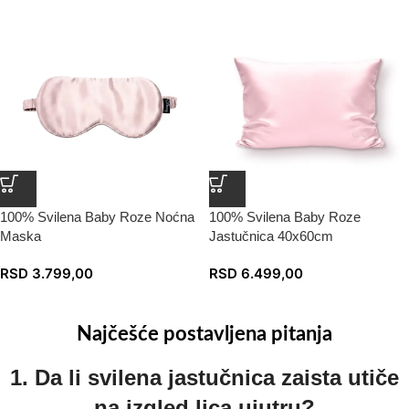
100% Svilena Baby Roze Noćna
100% Svilena Baby Roze
Maska
Jastučnica 40x60cm
RSD
3.799,00
RSD
6.499,00
Najčešće postavljena pitanja
1. Da li svilena jastučnica zaista utiče
na izgled lica ujutru?