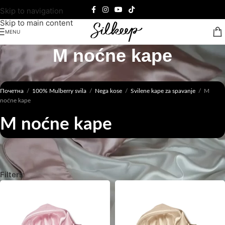
Skip to navigation
Skip to main content
MENU
M noćne kape
Почетна
/
100% Mulberry svila
/
Nega kose
/
Svilene kape za spavanje
/
M
noćne kape
M noćne kape
Filters