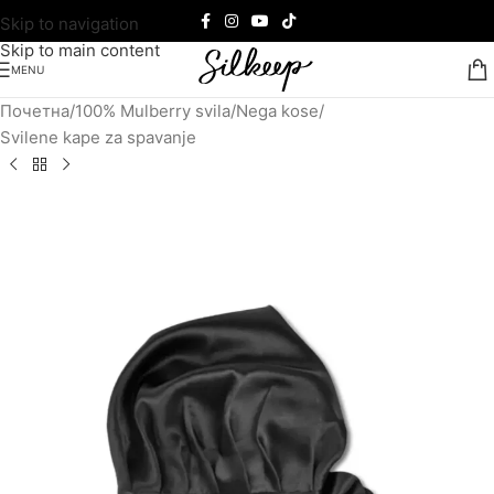
Skip to navigation
Skip to main content
MENU
Почетна
/
100% Mulberry svila
/
Nega kose
/
Svilene kape za spavanje