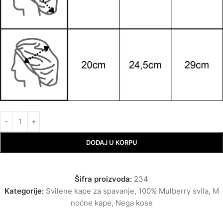
DODAJ U KORPU
Šifra proizvoda:
234
Kategorije:
Svilene kape za spavanje
,
100% Mulberry svila
,
M
noćne kape
,
Nega kose