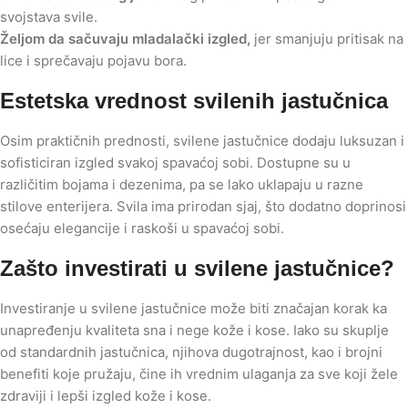
svojstava svile.
Željom da sačuvaju mladalački izgled,
jer smanjuju pritisak na
lice i sprečavaju pojavu bora.
Estetska vrednost svilenih jastučnica
Osim praktičnih prednosti, svilene jastučnice dodaju luksuzan i
sofisticiran izgled svakoj spavaćoj sobi. Dostupne su u
različitim bojama i dezenima, pa se lako uklapaju u razne
stilove enterijera. Svila ima prirodan sjaj, što dodatno doprinosi
osećaju elegancije i raskoši u spavaćoj sobi.
Zašto investirati u svilene jastučnice?
Investiranje u svilene jastučnice može biti značajan korak ka
unapređenju kvaliteta sna i nege kože i kose. Iako su skuplje
od standardnih jastučnica, njihova dugotrajnost, kao i brojni
benefiti koje pružaju, čine ih vrednim ulaganja za sve koji žele
zdraviji i lepši izgled kože i kose.