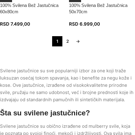
100% Svilena Bež Jastučnica
100% Svilena Bež Jastučnica
60x80cm
50x70cm
RSD
7.499,00
RSD
6.999,00
1
2
→
Svilene jastučnice su sve popularniji izbor za one koji traže
luksuzan osećaj tokom spavanja, kao i benefite za negu kože i
kose. Ove jastučnice, izrađene od visokokvalitetne prirodne
svile, pružaju ne samo udobnost, već i brojne prednosti koje ih
izdvajaju od standardnih pamučnih ili sintetičkih materijala.
Šta su svilene jastučnice?
Svilene jastučnice su obično izrađene od mulberry svile, koja
je poznata po svojoj finoći, mekoći i izdržljivosti. Ova svila ima