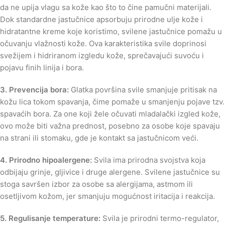
da ne upija vlagu sa kože kao što to čine pamučni materijali.
Dok standardne jastučnice apsorbuju prirodne ulje kože i
hidratantne kreme koje koristimo, svilene jastučnice pomažu u
očuvanju vlažnosti kože. Ova karakteristika svile doprinosi
svežijem i hidriranom izgledu kože, sprečavajući suvoću i
pojavu finih linija i bora.
3. Prevencija bora:
Glatka površina svile smanjuje pritisak na
kožu lica tokom spavanja, čime pomaže u smanjenju pojave tzv.
spavaćih bora. Za one koji žele očuvati mladalački izgled kože,
ovo može biti važna prednost, posebno za osobe koje spavaju
na strani ili stomaku, gde je kontakt sa jastučnicom veći.
4. Prirodno hipoalergene:
Svila ima prirodna svojstva koja
odbijaju grinje, gljivice i druge alergene. Svilene jastučnice su
stoga savršen izbor za osobe sa alergijama, astmom ili
osetljivom kožom, jer smanjuju mogućnost iritacija i reakcija.
5. Regulisanje temperature:
Svila je prirodni termo-regulator,