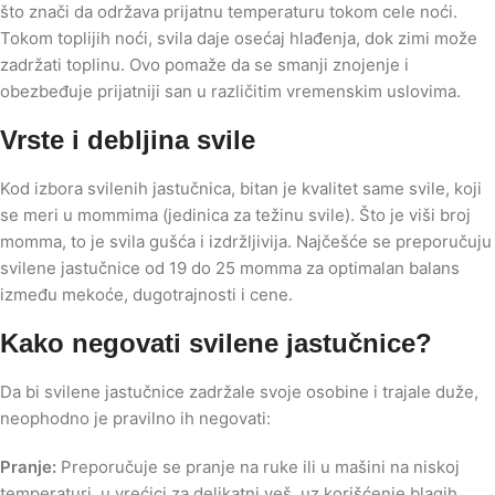
što znači da održava prijatnu temperaturu tokom cele noći.
Tokom toplijih noći, svila daje osećaj hlađenja, dok zimi može
zadržati toplinu. Ovo pomaže da se smanji znojenje i
obezbeđuje prijatniji san u različitim vremenskim uslovima.
Vrste i debljina svile
Kod izbora svilenih jastučnica, bitan je kvalitet same svile, koji
se meri u mommima (jedinica za težinu svile). Što je viši broj
momma, to je svila gušća i izdržljivija. Najčešće se preporučuju
svilene jastučnice od 19 do 25 momma za optimalan balans
između mekoće, dugotrajnosti i cene.
Kako negovati svilene jastučnice?
Da bi svilene jastučnice zadržale svoje osobine i trajale duže,
neophodno je pravilno ih negovati:
Pranje:
Preporučuje se pranje na ruke ili u mašini na niskoj
temperaturi, u vrećici za delikatni veš, uz korišćenje blagih