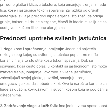
prirodno glatku i klizavu teksturu, koja umanjuje trenje između
lica, kose i jastučnice tokom spavanja. Za razliku od drugih
materijala, svila je prirodno hipoalergena, što znači da odbija
grinje, bakterije i druge alergene, čineći ih idealnim za ljude sa
osetljivom kožom ili sklone alergijama.
Prednosti upotrebe svilenih jastučnica
1. Nega kose i sprečavanje lomljenja:
Jedan od najvećih
razloga zbog kojeg su svilene jastučnice popularne među
korisnicima je to što štite kosu tokom spavanja. Dok se
spavamo, kosa često dolazi u kontakt sa jastučnicom, što može
izazvati trenje, lomljenje i čvorove. Svilene jastučnice,
zahvaljujući svojoj glatkoj površini, smanjuju trenje i
omogućavaju kosi da slobodno klizi. Ovo je naročito korisno za
ljude sa dužom, kovrdžavom ili suvom kosom koja je podložnija
oštećenjima.
2. Zadržavanje vlage u koži:
Svila ima jedinstvenu sposobnost