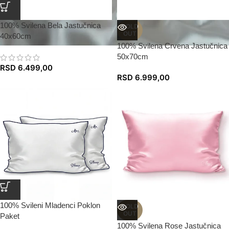
100% Svilena Bela Jastučnica
SOLD
OUT
40x60cm
100% Svilena Crvena Jastučnica
50x70cm
RSD
6.499,00
RSD
6.999,00
100% Svileni Mladenci Poklon
SOLD
OUT
Paket
100% Svilena Rose Jastučnica