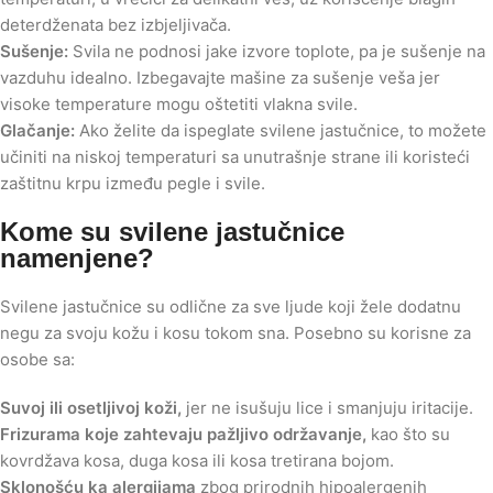
deterdženata bez izbjeljivača.
Sušenje:
Svila ne podnosi jake izvore toplote, pa je sušenje na
vazduhu idealno. Izbegavajte mašine za sušenje veša jer
visoke temperature mogu oštetiti vlakna svile.
Glačanje:
Ako želite da ispeglate svilene jastučnice, to možete
učiniti na niskoj temperaturi sa unutrašnje strane ili koristeći
zaštitnu krpu između pegle i svile.
Kome su svilene jastučnice
namenjene?
Svilene jastučnice su odlične za sve ljude koji žele dodatnu
negu za svoju kožu i kosu tokom sna. Posebno su korisne za
osobe sa:
Suvoj ili osetljivoj koži,
jer ne isušuju lice i smanjuju iritacije.
Frizurama koje zahtevaju pažljivo održavanje,
kao što su
kovrdžava kosa, duga kosa ili kosa tretirana bojom.
Sklonošću ka alergijama
zbog prirodnih hipoalergenih