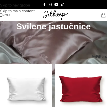
Skip to navigation
Skip to main content
MENU
Svilene jastučnice
Svilene jastučnice pružaju luksuzan osećaj i štite kožu i kosu
tokom sna. Smanjujući trenje, svilene jastučnice sprečavaju
lomljenje kose i pojavu bora.
Почетна
/
100% Mulberry svila
/
Svilene jastučnice
Filters