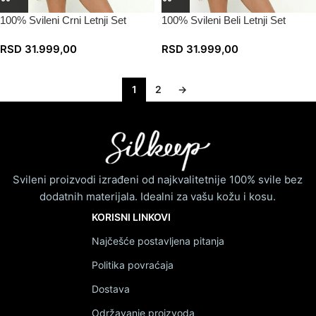
100% Svileni Crni Letnji Set
100% Svileni Beli Letnji Set
RSD
31.999,00
RSD
31.999,00
1
2
→
Svileni proizvodi izrađeni od najkvalitetnije 100% svile bez
dodatnih materijala. Idealni za vašu kožu i kosu.
KORISNI LINKOVI
Najčešće postavljena pitanja
Politika povraćaja
Dostava
Održavanje proizvoda