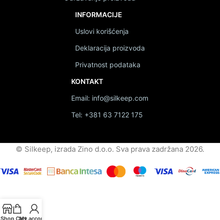
INFORMACIJE
Uslovi korišćenja
Deklaracija proizvoda
Privatnost podataka
KONTAKT
Email: info@silkeep.com
Tel: +381 63 7122 175
© Silkeep, izrada Zino d.o.o. Sva prava zadržana 2026.
Shop
Cart
My account