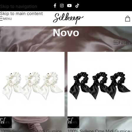
Skip to navigation
Skip to main content
MENU
Novo
Почетна
/
Novo
Filters
-14%
-14%
100% Svilene Bele Midi Gumice
100% Svilene Crne Midi Gumice