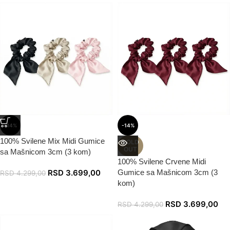
-14%
-14%
100% Svilene Mix Midi Gumice
SOLD
OUT
sa Mašnicom 3cm (3 kom)
100% Svilene Crvene Midi
RSD
3.699,00
Gumice sa Mašnicom 3cm (3
RSD
4.299,00
kom)
RSD
3.699,00
RSD
4.299,00