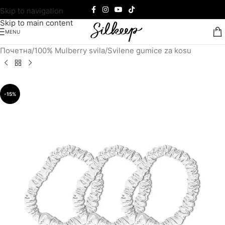
Skip to navigation
Skip to main content
MENU
Почетна
/
100% Mulberry svila
/
Svilene gumice za kosu
-15%