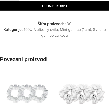
DODAJ U KORPU
Šifra proizvoda:
30
Kategorije:
100% Mulberry svila
,
Mini gumice (1cm)
,
Svilene
gumice za kosu
Povezani proizvodi