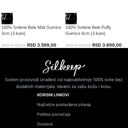
-14%
-13%
100% Svilene Bele Midi Gumice
100% Svilene Bele Puffy
3cm (3 kom)
Gumice 6cm (3 kom)
RSD
3.599,00
RSD
3.899,00
RSD
4.199,00
RSD
4.499,00
Svileni proizvodi izrađeni od najkvalitetnije 100% svile bez
dodatnih materijala. Idealni za vašu kožu i kosu.
KORISNI LINKOVI
Najčešće postavljena pitanja
Politika povraćaja
Dostava