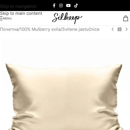
Skip to navigation
Skip to main content
MENU
Почетна
/
100% Mulberry svila
/
Svilene jastučnice