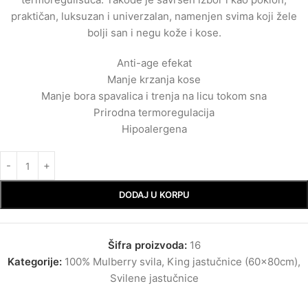
praktičan, luksuzan i univerzalan, namenjen svima koji žele
bolji san i negu kože i kose.
Anti-age efekat
Manje krzanja kose
Manje bora spavalica i trenja na licu tokom sna
Prirodna termoregulacija
Hipoalergena
DODAJ U KORPU
Šifra proizvoda:
16
Kategorije:
100% Mulberry svila
,
King jastučnice (60x80cm)
,
Svilene jastučnice