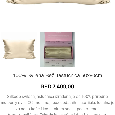
100% Svilena Bež Jastučnica 60x80cm
RSD
7.499,00
Silkeep svilena jastučnica izrađena je od 100% prirodne
mulberry svile (22 momme), bez dodatnih materijala. Idealna je
za negu kože i kose tokom sna, hipoalergena i
termoregulišuća. Takođe je savršen izbor i kao poklon,