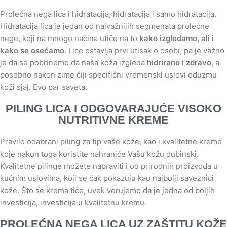
Prolećna nega lica i hidratacija, hidratacija i samo hidratacija.
Hidratacija lica je jedan od najvažnijih segmenata prolećne
nege, koji na mnogo načina utiče na to
kako izgledamo, ali i
kako se osećamo
. Lice ostavlja prvi utisak o osobi, pa je važno
je da se pobrinemo da naša koža izgleda
hidrirano i zdravo
, a
posebno nakon zime čiji specifični vremenski uslovi oduzmu
koži sjaj. Evo par saveta.
PILING LICA I ODGOVARAJUĆE VISOKO
NUTRITIVNE KREME
Pravilo odabrani piling za tip vaše kože, kao i kvalitetne kreme
koje nakon toga koristite nahraniće Vašu kožu dubinski.
Kvalitetne pilinge možete napraviti i od prirodnih proizvoda u
kućnim uslovima, koji se čak pokazuju kao najbolji saveznici
kože. Što se krema tiče, uvek verujemo da je jedna od boljih
investicija, investicija u kvalitetnu kremu.
PROLEĆNA NEGA LICA UZ ZAŠTITU KOŽE