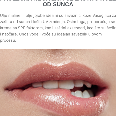
OD SUNCA
Ulje maline ili ulje jojobe idealni su saveznici kože Vašeg lica za
zaštitu od sunca i loših UV zračenja. Osim toga, preporučuju se
kreme sa SPF faktorom, kao i zaštini aksesoari, kao što su šešir
i naočare. Unos vode i voće su idealan saveznik u ovom
procesu.