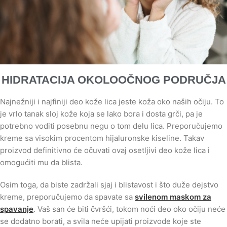
HIDRATACIJA OKOLOOČNOG PODRUČJA
Najnežniji i najfiniji deo kože lica jeste koža oko naših očiju. To
je vrlo tanak sloj kože koja se lako bora i dosta grči, pa je
potrebno voditi posebnu negu o tom delu lica. Preporučujemo
kreme sa visokim procentom hijaluronske kiseline. Takav
proizvod definitivno će očuvati ovaj osetljivi deo kože lica i
omogućiti mu da blista.
Osim toga, da biste zadržali sjaj i blistavost i što duže dejstvo
kreme, preporučujemo da spavate sa
svilenom maskom za
spavanje
. Vaš san će biti čvršći, tokom noći deo oko očiju neće
se dodatno borati, a svila neće upijati proizvode koje ste