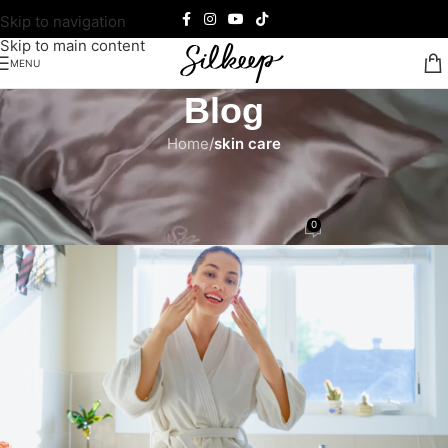
Skip to navigation
Skip to main content
MENU
Blog
Home
/
skin care
SKIN CARE
,
SILKEEP BLOG
Prolećna nega lica uz Silkeep
0
Silkeep
On 25/03/2021