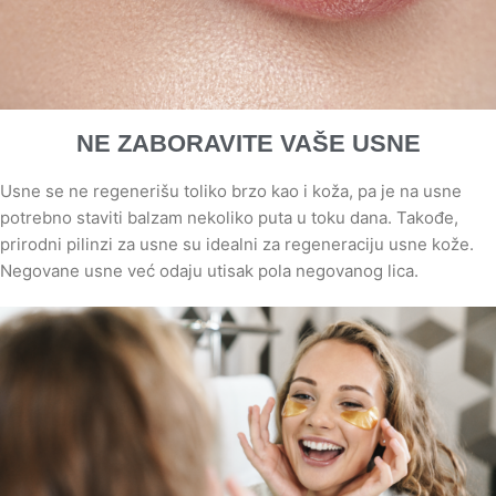
NE ZABORAVITE VAŠE USNE
Usne se ne regenerišu toliko brzo kao i koža, pa je na usne
potrebno staviti balzam nekoliko puta u toku dana. Takođe,
prirodni pilinzi za usne su idealni za regeneraciju usne kože.
Negovane usne već odaju utisak pola negovanog lica.