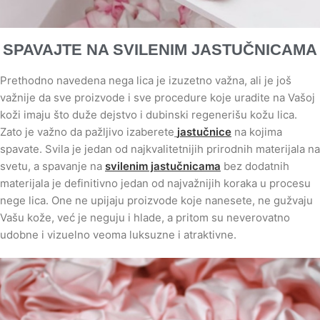
SPAVAJTE NA SVILENIM JASTUČNICAMA
Prethodno navedena nega lica je izuzetno važna, ali je još
važnije da sve proizvode i sve procedure koje uradite na Vašoj
koži imaju što duže dejstvo i dubinski regenerišu kožu lica.
Zato je važno da pažljivo izaberete
jastučnice
na kojima
spavate. Svila je jedan od najkvalitetnijih prirodnih materijala na
svetu, a spavanje na
svilenim jastučnicama
bez dodatnih
materijala je definitivno jedan od najvažnijih koraka u procesu
nege lica. One ne upijaju proizvode koje nanesete, ne gužvaju
Vašu kože, već je neguju i hlade, a pritom su neverovatno
udobne i vizuelno veoma luksuzne i atraktivne.