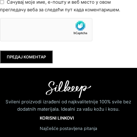
Сачувај моје име, е-пошту и веб место у овом
прегледачу веба за следећи пут када коментаришем.
Svileni proizvodi izrađeni od najkvalitetnije 100% svile bez
dodatnih materijala. Idealni za vašu kožu i kosu.
KORISNI LINKOVI
Najčešće postavljena pitanja